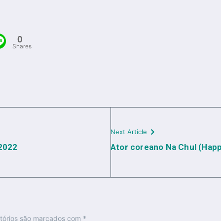
0
Shares
Next Article
 2022
Ator coreano Na Chul (Happ
tórios são marcados com
*