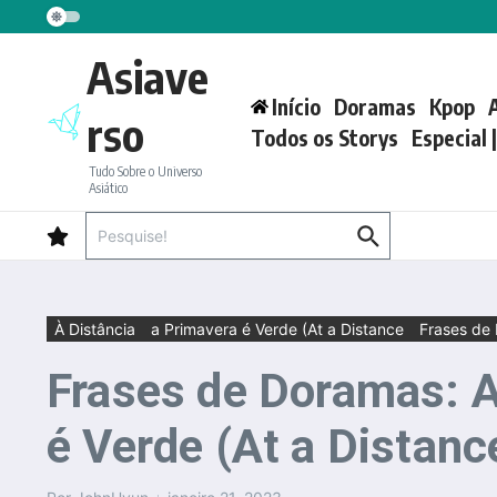
Ir para o conteúdo
Asiave
Início
Doramas
Kpop
rso
Todos os Storys
Especial 
Tudo Sobre o Universo
Asiático
Procurar por:
À Distância
a Primavera é Verde (At a Distance
Frases de
Frases de Doramas: A 
é Verde (At a Distanc