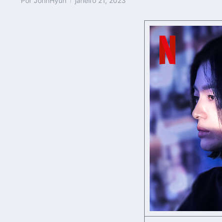
Por
JohnHyun
janeiro 21, 2023