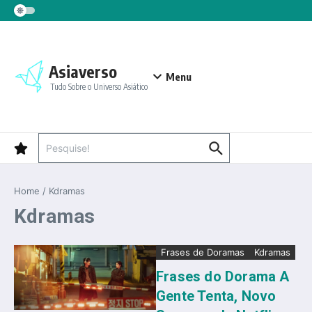
Ir para o conteúdo
Asiaverso
Menu
Tudo Sobre o Universo Asiático
Procurar por:
Home
/
Kdramas
Kdramas
Frases de Doramas
Kdramas
Frases do Dorama A
Gente Tenta, Novo