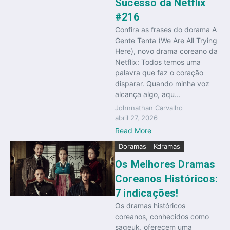
Sucesso da Netflix
#216
Confira as frases do dorama A
Gente Tenta (We Are All Trying
Here), novo drama coreano da
Netflix: Todos temos uma
palavra que faz o coração
disparar. Quando minha voz
alcança algo, aqu...
Johnnathan Carvalho
abril 27, 2026
Read More
Doramas
Kdramas
Os Melhores Dramas
Coreanos Históricos:
7 indicações!
Os dramas históricos
coreanos, conhecidos como
sageuk, oferecem uma