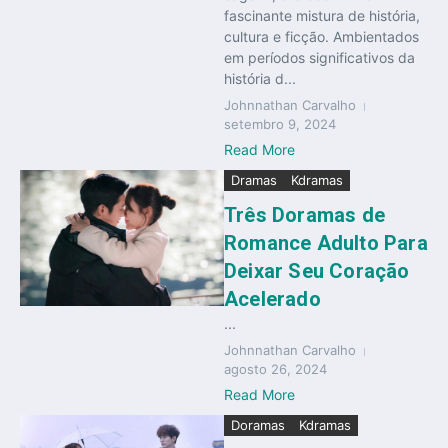
fascinante mistura de história,
cultura e ficção. Ambientados
em períodos significativos da
história d...
Johnnathan Carvalho
setembro 9, 2024
Read More
Dramas
Kdramas
Três Doramas de
Romance Adulto Para
Deixar Seu Coração
Acelerado
...
Johnnathan Carvalho
agosto 26, 2024
Read More
Doramas
Kdramas