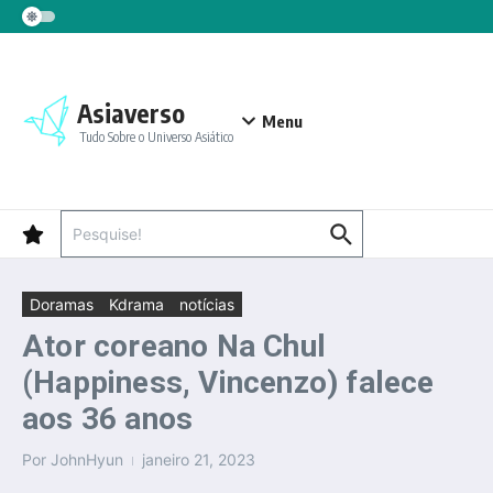
Ir para o conteúdo
Asiaverso
Menu
Tudo Sobre o Universo Asiático
Procurar por:
Doramas
Kdrama
notícias
Ator coreano Na Chul
(Happiness, Vincenzo) falece
aos 36 anos
Por
JohnHyun
janeiro 21, 2023