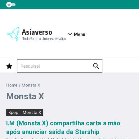
Ir para o conteúdo
Asiaverso
Menu
Tudo Sobre o Universo Asiático
Procurar por:
Home
/
Monsta X
Monsta X
Kpop
Monsta X
I.M (Monsta X) compartilha carta a mão
após anunciar saída da Starship