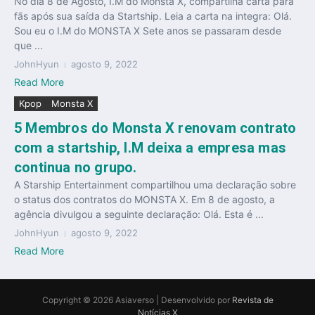
No dia 8 de Agosto, I.M do Monsta X, compartilha carta para
fãs após sua saída da Startship. Leia a carta na integra: Olá.
Sou eu o I.M do MONSTA X Sete anos se passaram desde
que ...
JohnHyun
agosto 9, 2022
Read More
Kpop
Monsta X
5 Membros do Monsta X renovam contrato
com a startship, I.M deixa a empresa mas
continua no grupo.
A Starship Entertainment compartilhou uma declaração sobre
o status dos contratos do MONSTA X. Em 8 de agosto, a
agência divulgou a seguinte declaração: Olá. Esta é ...
JohnHyun
agosto 9, 2022
Read More
Copyright © 2026 Asiaverso | Desenvolvido por
Revista de
Notícias X