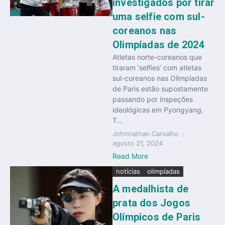
investigados por tirar
uma selfie com sul-
coreanos nas
Olimpíadas de 2024
Atletas norte-coreanos que
tiraram ‘selfies’ com atletas
sul-coreanos nas Olimpíadas
de Paris estão supostamente
passando por inspeções
ideológicas em Pyongyang.
T...
Johnnathan Carvalho
agosto 21, 2024
Read More
notícias
olimpíadas
A medalhista de
prata dos Jogos
Olímpicos de Paris