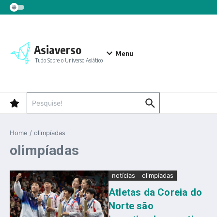
Ir para o conteúdo
Asiaverso
Menu
Tudo Sobre o Universo Asiático
Procurar por:
Home
/
olimpíadas
olimpíadas
notícias
olimpíadas
Atletas da Coreia do
Norte são