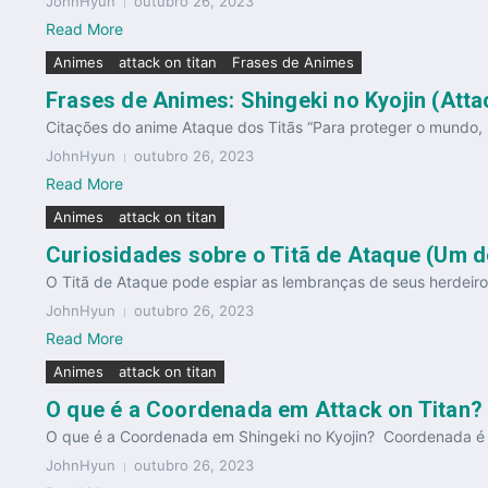
JohnHyun
outubro 26, 2023
Read More
Animes
attack on titan
Frases de Animes
Frases de Animes: Shingeki no Kyojin (Atta
Citações do anime Ataque dos Titãs “Para proteger o mundo, n
JohnHyun
outubro 26, 2023
Read More
Animes
attack on titan
Curiosidades sobre o Titã de Ataque (Um do
O Titã de Ataque pode espiar as lembranças de seus herdeiros
JohnHyun
outubro 26, 2023
Read More
Animes
attack on titan
O que é a Coordenada em Attack on Titan? E
O que é a Coordenada em Shingeki no Kyojin? Coordenada é o 
JohnHyun
outubro 26, 2023