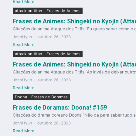
Read More
attack on titan
Frases de Animes
Frases de Animes: Shingeki no Kyojin (Atta
Citações do anime Ataque dos Titãs “Eu quero saber como é o 
JohnHyun
outubro 26, 2023
Read More
attack on titan
Frases de Animes
Frases de Animes: Shingeki no Kyojin (Atta
Citações do anime Ataque dos Titãs “Ao invés de deixar outro
JohnHyun
outubro 26, 2023
Read More
Doona
Frases de Doramas
Frases de Doramas: Doona! #159
Citações do drama coreano Doona “Não da para saber tudo so
JohnHyun
outubro 26, 2023
Read More