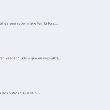
lhas sem saber o que tem lá fora....
ren Yeager “Tudo o que eu vejo &#xE...
os outros.” “Queria ouv...