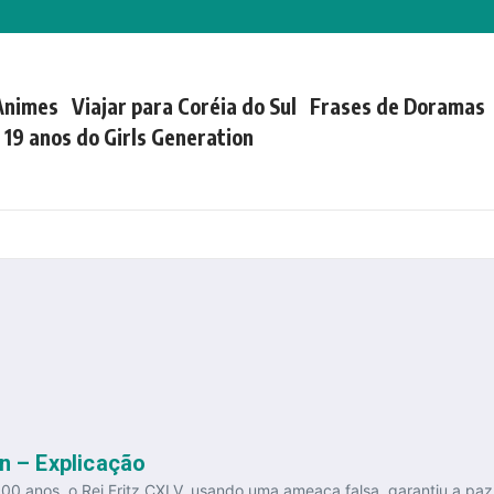
Animes
Viajar para Coréia do Sul
Frases de Doramas
| 19 anos do Girls Generation
an – Explicação
00 anos, o Rei Fritz CXLV, usando uma ameaça falsa, garantiu a paz n