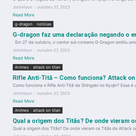
JohnHyun
outubro 27, 2023
Read More
g-dragon
notícias
G-dragon faz uma declaração negando o e
Em 27 de outubro, o cantor sul-coreano G-Dragon emitiu uma 
JohnHyun
outubro 27, 2023
Read More
Animes
attack on titan
Rifle Anti-Tită – Como funciona? Attack on
Como funciona o Rifle Anti-Tită de Shingeki no Kyojin? Esse é u
JohnHyun
outubro 27, 2023
Read More
Animes
attack on titan
Qual a origem dos Titãs? De onde vieram os
Qual a origem dos Titãs? De onde vieram os Titãs de Attack o