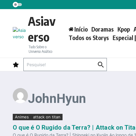
Ir para o conteúdo
Asiav
Início
Doramas
Kpop
erso
Todos os Storys
Especial 
Tudo Sobre o
Universo Asiático
Procurar por:
JohnHyun
Animes
attack on titan
O que é O Rugido da Terra? | Attack on Tit
O que é O Rugido da Terra? | Shingeki no Kyojin Ao longo de 1