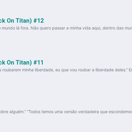
ck On Titan) #12
mundo lá fora. Não quero passar a minha vida aqui, dentro das mura
ck On Titan) #11
s roubarem minha liberdade, eu que vou roubar a liberdade deles.” E
bre alguém.” “Todos temos uma versão verdadeira que escondemos d