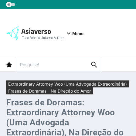
Ir para o conteúdo
Asiaverso
Menu
Tudo Sobre o Universo Asiático
Procurar por:
Extraordinary Attorney Woo (Uma Advogada Extraordinária)
Frases de Doramas
Na Direção do Amor
Frases de Doramas:
Extraordinary Attorney Woo
(Uma Advogada
Extraordinária), Na Direção do