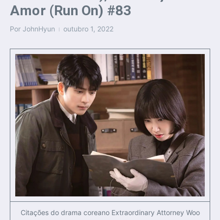
Amor (Run On) #83
Por
JohnHyun
outubro 1, 2022
Citações do drama coreano Extraordinary Attorney Woo