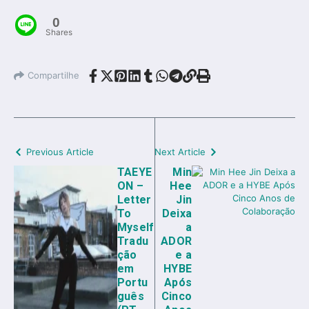
0
Shares
Compartilhe
Previous Article
Next Article
TAEYE
Min
ON –
Hee
Letter
Jin
To
Deixa
Myself
a
Tradu
ADOR
ção
e a
em
HYBE
Portu
Após
guês
Cinco