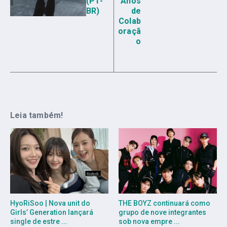
(PT-
Anos
BR)
de
Colab
oraçã
o
Leia também!
HyoRiSoo | Nova unit do
THE BOYZ continuará como
Girls’ Generation lançará
grupo de nove integrantes
single de estre ...
sob nova empre ...