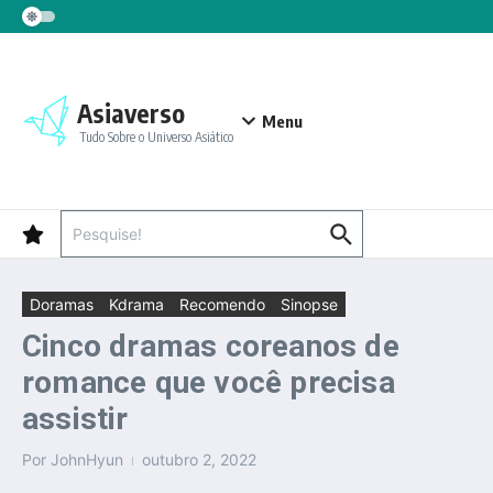
Ir para o conteúdo
Asiaverso
Menu
Tudo Sobre o Universo Asiático
Procurar por:
Doramas
Kdrama
Recomendo
Sinopse
Cinco dramas coreanos de
romance que você precisa
assistir
Por
JohnHyun
outubro 2, 2022