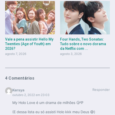
Vale a pena assistir Hello My
Four Hands, Two Sonatas:
Twenties (Age of Youth) em
Tudo sobre o novo dorama
2026?
da Netflix com ...
agosto 7, 2026
agosto 3, 2026
4 Comentários
Responder
Kersya
outubro 2, 2022 em 23:03
My Holo Love é um drama de milhões 🥲💜
(E dessa lista eu só assisti Holo kkk meu Deus 😅)