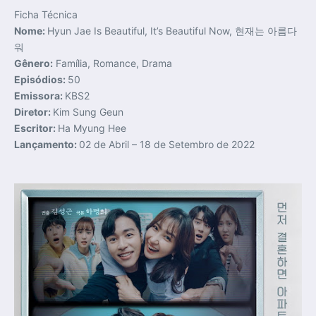
Ficha Técnica
Nome:
Hyun Jae Is Beautiful, It’s Beautiful Now, 현재는 아름다
워
Gênero:
Família, Romance, Drama
Episódios:
50
Emissora:
KBS2
Diretor:
Kim Sung Geun
Escritor:
Ha Myung Hee
Lançamento:
02 de Abril – 18 de Setembro de 2022