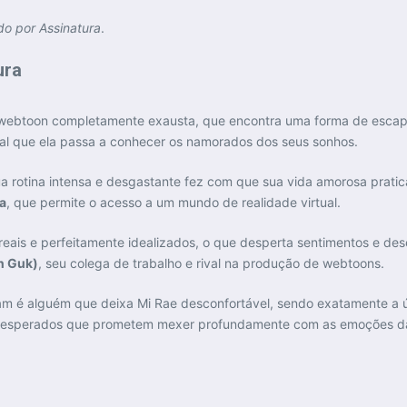
o por Assinatura
.
ura
 webtoon completamente exausta, que encontra uma forma de escap
tal que ela passa a conhecer os namorados dos seus sonhos.
rotina intensa e desgastante fez com que sua vida amorosa pratic
a
, que permite o acesso a um mundo de realidade virtual.
reais e perfeitamente idealizados, o que desperta sentimentos e d
n Guk)
, seu colega de trabalho e rival na produção de webtoons.
am é alguém que deixa Mi Rae desconfortável, sendo exatamente a úl
os inesperados que prometem mexer profundamente com as emoções da