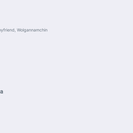
oyfriend, Wolgannamchin
ra