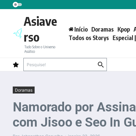
Ir para o conteúdo
Asiave
Início
Doramas
Kpop
rso
Todos os Storys
Especial 
Tudo Sobre o Universo
Asiático
Procurar por:
Doramas
Namorado por Assinat
com Jisoo e Seo In G