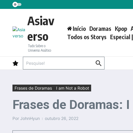
Ir para o conteúdo
Asiav
Início
Doramas
Kpop
erso
Todos os Storys
Especial 
Tudo Sobre o
Universo Asiático
Procurar por:
Frases de Doramas
I am Not a Robot
Frases de Doramas: 
Por
JohnHyun
outubro 26, 2022