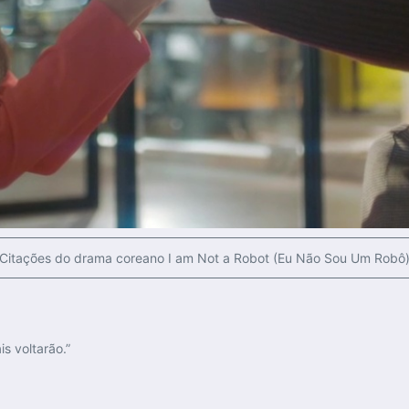
Citações do drama coreano I am Not a Robot (Eu Não Sou Um Robô
s voltarão.”