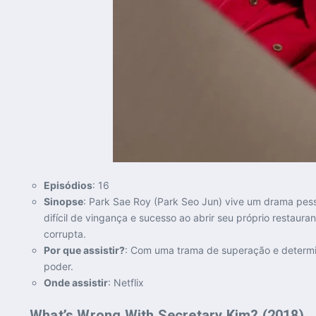
Episódios
: 16
Sinopse
: Park Sae Roy (Park Seo Jun) vive um drama pes
difícil de vingança e sucesso ao abrir seu próprio restaur
corrupta.
Por que assistir?
: Com uma trama de superação e determ
poder.
Onde assistir
: Netflix
What’s Wrong With Secretary Kim? (2018)