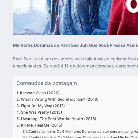
Melhores Doramas do Park Seo Jun Que Você Precisa Assis
Park Seo Jun é um dos atores mais talentosos e carismáticos
emocionantes. Se você é fã de doramas coreanos, certamente 
Conteúdos da postagem
Itaewon Class (2020)
What’s Wrong With Secretary Kim? (2018)
Fight for My Way (2017)
She Was Pretty (2015)
Hwarang: The Poet Warrior Youth (2016)
Kill Me, Heal Me (2015)
Confira também: Os 6 Melhores Doramas do ator coreano Jung Ha
Confira também: Os 5 Melhores Doramas do ator Lee Min Ho Que 