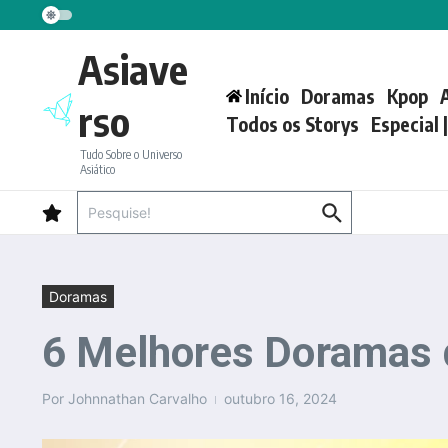
Ir para o conteúdo
Asiave
Início
Doramas
Kpop
rso
Todos os Storys
Especial 
Tudo Sobre o Universo
Asiático
Procurar por:
Doramas
6 Melhores Doramas d
Por
Johnnathan Carvalho
outubro 16, 2024