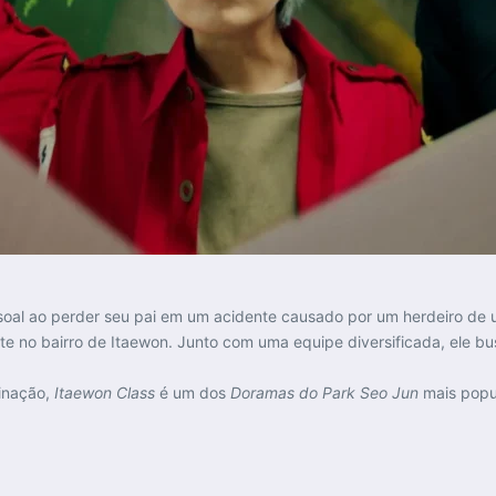
soal ao perder seu pai em um acidente causado por um herdeiro de
ante no bairro de Itaewon. Junto com uma equipe diversificada, ele 
inação,
Itaewon Class
é um dos
Doramas do Park Seo Jun
mais popul