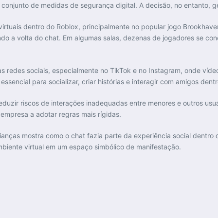
 conjunto de medidas de segurança digital. A decisão, no entanto, g
virtuais dentro do Roblox, principalmente no popular jogo Brookhav
ndo a volta do chat. Em algumas salas, dezenas de jogadores se co
s redes sociais, especialmente no TikTok e no Instagram, onde víd
sencial para socializar, criar histórias e interagir com amigos dentro
duzir riscos de interações inadequadas entre menores e outros usuár
a empresa a adotar regras mais rígidas.
anças mostra como o chat fazia parte da experiência social dentro 
mbiente virtual em um espaço simbólico de manifestação.