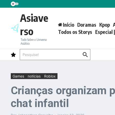
Ir para o conteúdo
Asiave
Início
Doramas
Kpop
rso
Todos os Storys
Especial 
Tudo Sobre o Universo
Asiático
Procurar por:
Games
notícias
Roblox
Crianças organizam p
chat infantil