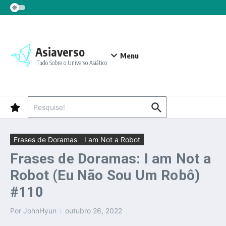
Ir para o conteúdo
Asiaverso
Menu
Tudo Sobre o Universo Asiático
Procurar por:
Frases de Doramas
I am Not a Robot
Frases de Doramas: I am Not a
Robot (Eu Não Sou Um Robô)
#110
Por
JohnHyun
outubro 26, 2022