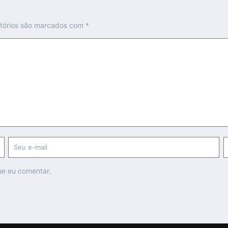
tórios são marcados com
*
ue eu comentar.