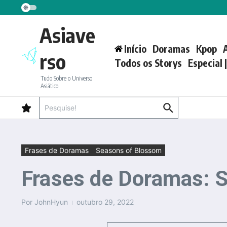
Ir para o conteúdo
Asiave
Início
Doramas
Kpop
rso
Todos os Storys
Especial 
Tudo Sobre o Universo
Asiático
Procurar por:
Frases de Doramas
Seasons of Blossom
Frases de Doramas: 
Por
JohnHyun
outubro 29, 2022