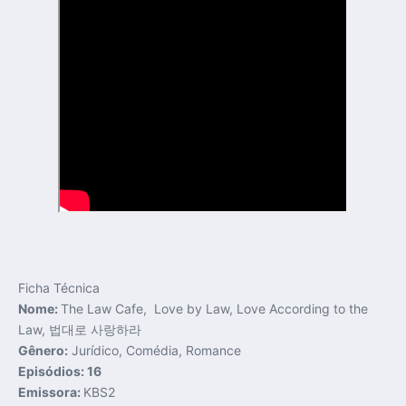
Ficha Técnica
Nome:
The Law Cafe, Love by Law, Love According to the
Law, 법대로 사랑하라
Gênero:
Jurídico, Comédia, Romance
Episódios: 16
Emissora:
KBS2