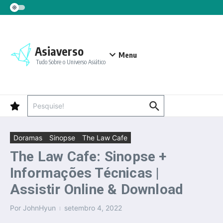
Ir para o conteúdo
Asiaverso
Menu
Tudo Sobre o Universo Asiático
Procurar por:
Doramas
Sinopse
The Law Cafe
The Law Cafe: Sinopse +
Informações Técnicas |
Assistir Online & Download
Por
JohnHyun
setembro 4, 2022