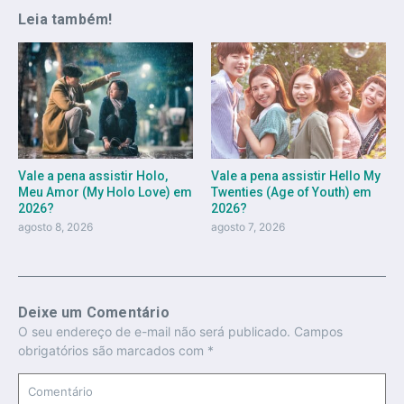
Leia também!
Vale a pena assistir Holo,
Vale a pena assistir Hello My
Meu Amor (My Holo Love) em
Twenties (Age of Youth) em
2026?
2026?
agosto 8, 2026
agosto 7, 2026
Deixe um Comentário
O seu endereço de e-mail não será publicado.
Campos
obrigatórios são marcados com
*