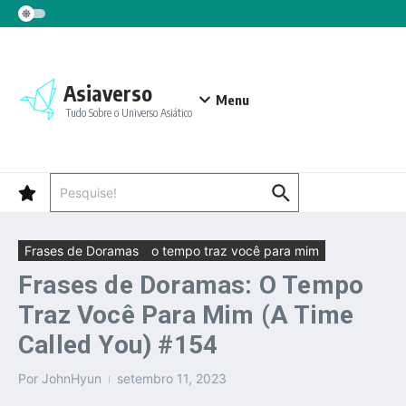
Ir para o conteúdo
Asiaverso
Menu
Tudo Sobre o Universo Asiático
Procurar por:
Frases de Doramas
o tempo traz você para mim
Frases de Doramas: O Tempo
Traz Você Para Mim (A Time
Called You) #154
Por
JohnHyun
setembro 11, 2023