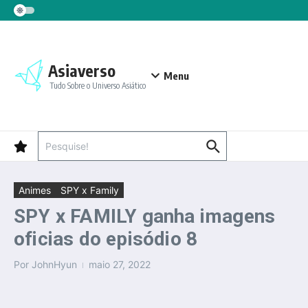
Ir para o conteúdo
Asiaverso
Menu
Tudo Sobre o Universo Asiático
Procurar por:
Animes
SPY x Family
SPY x FAMILY ganha imagens
oficias do episódio 8
Por
JohnHyun
maio 27, 2022