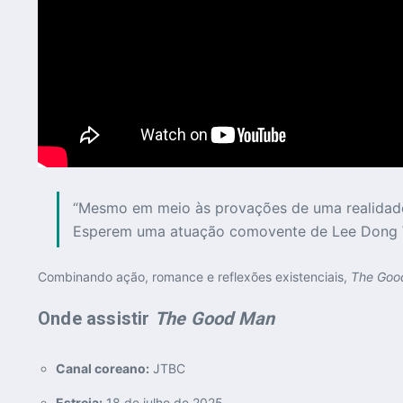
“Mesmo em meio às provações de uma realidade 
Esperem uma atuação comovente de Lee Dong Woo
Combinando ação, romance e reflexões existenciais,
The Goo
Onde assistir
The Good Man
Canal coreano:
JTBC
Estreia:
18 de julho de 2025