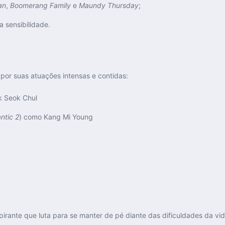
an
,
Boomerang Family
e
Maundy Thursday
;
a sensibilidade.
 por suas atuações intensas e contidas:
k Seok Chul
ntic 2
) como Kang Mi Young
pirante que luta para se manter de pé diante das dificuldades da vid