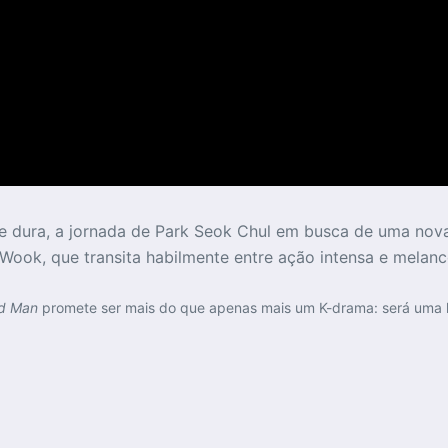
dura, a jornada de Park Seok Chul em busca de uma nova v
k, que transita habilmente entre ação intensa e melanco
d Man
promete ser mais do que apenas mais um K-drama: será uma h