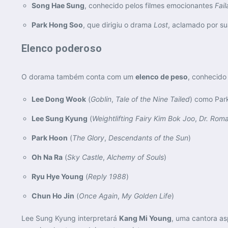
Song Hae Sung
, conhecido pelos filmes emocionantes
Fail
Park Hong Soo
, que dirigiu o drama
Lost
, aclamado por su
Elenco poderoso
O dorama também conta com um
elenco de peso
, conhecido
Lee Dong Wook
(
Goblin
,
Tale of the Nine Tailed
) como Par
Lee Sung Kyung
(
Weightlifting Fairy Kim Bok Joo
,
Dr. Roma
Park Hoon
(
The Glory
,
Descendants of the Sun
)
Oh Na Ra
(
Sky Castle
,
Alchemy of Souls
)
Ryu Hye Young
(
Reply 1988
)
Chun Ho Jin
(
Once Again
,
My Golden Life
)
Lee Sung Kyung interpretará
Kang Mi Young
, uma cantora as