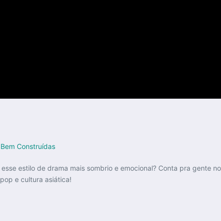
 Bem Construídas
e esse estilo de drama mais sombrio e emocional? Conta pra gente 
op e cultura asiática!