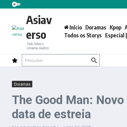
Ir para o conteúdo
Asiav
Início
Doramas
Kpop
erso
Todos os Storys
Especial 
Tudo Sobre o
Universo Asiático
Procurar por:
Doramas
The Good Man: Novo 
data de estreia