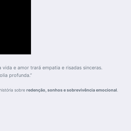
ida e amor trará empatia e risadas sinceras.
lia profunda.”
istória sobre
redenção, sonhos e sobrevivência emocional
.