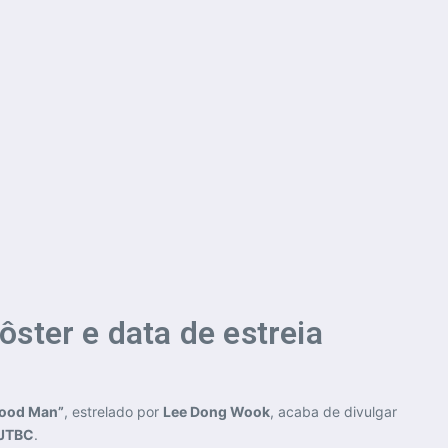
ter e data de estreia
ood Man”
, estrelado por
Lee Dong Wook
, acaba de divulgar
JTBC
.