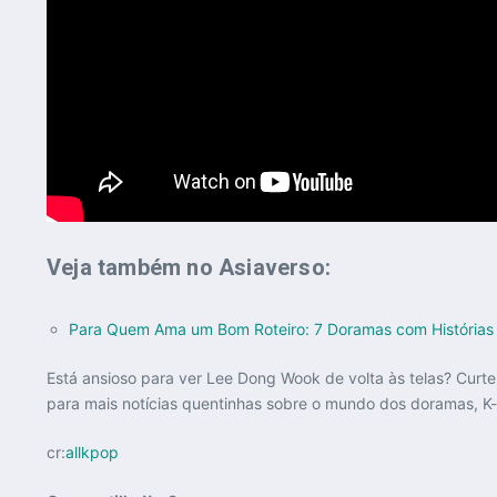
Veja também no Asiaverso:
Para Quem Ama um Bom Roteiro: 7 Doramas com Histórias
Está ansioso para ver Lee Dong Wook de volta às telas? Curt
para mais notícias quentinhas sobre o mundo dos doramas, K-p
cr:
allkpop