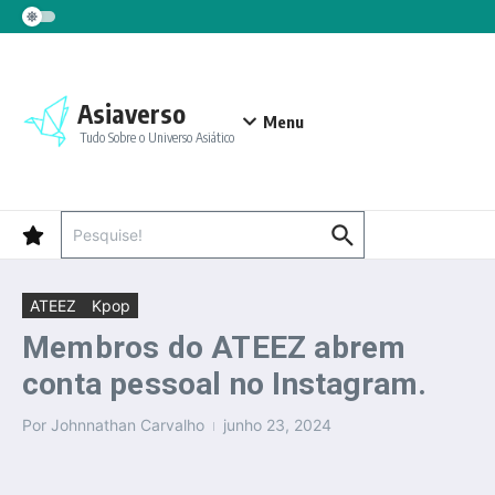
Ir para o conteúdo
Asiaverso
Menu
Tudo Sobre o Universo Asiático
Procurar por:
ATEEZ
Kpop
Membros do ATEEZ abrem
conta pessoal no Instagram.
Por
Johnnathan Carvalho
junho 23, 2024