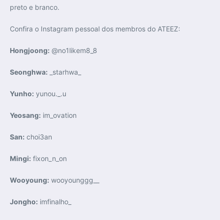
preto e branco.
Confira o Instagram pessoal dos membros do ATEEZ:
Hongjoong:
@no1likem8_8
Seonghwa:
_starhwa_
Yunho:
yunou._.u
Yeosang:
im_ovation
San:
choi3an
Mingi:
fixon_n_on
Wooyoung:
wooyounggg__
Jongho:
imfinalho_