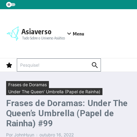
Ir para o conteúdo
Asiaverso
Menu
Tudo Sobre o Universo Asiático
Procurar por:
Frases de Doramas
Under The Queen' Umbrella (Papel de Rainha)
Frases de Doramas: Under The
Queen’s Umbrella (Papel de
Rainha) #99
Por
JohnHyun
outubro 16, 2022