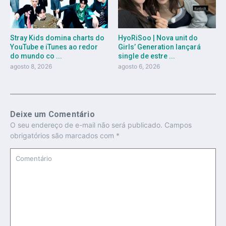
Stray Kids domina charts do
HyoRiSoo | Nova unit do
YouTube e iTunes ao redor
Girls’ Generation lançará
do mundo co ...
single de estre ...
agosto 8, 2026
agosto 6, 2026
Deixe um Comentário
O seu endereço de e-mail não será publicado.
Campos
obrigatórios são marcados com
*