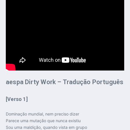
aespa Dirty Work – Tradução Português
[Verso 1]
Dominação mundial, nem preciso dizer
Parece uma mutação que nunca existiu
Sou uma maldição, quando vista em grupo