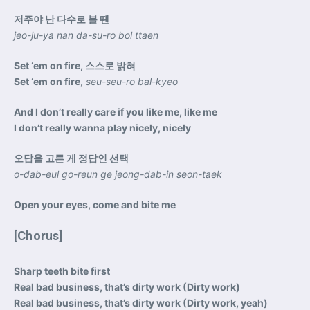
저주야 난 다수로 볼 땐
jeo-ju-ya nan da-su-ro bol ttaen
Set ‘em on fire, 스스로 밝혀
Set ‘em on fire,
seu-seu-ro bal-kyeo
And I don’t really care if you like me, like me
I don’t really wanna play nicely, nicely
오답을 고른 게 정답인 선택
o-dab-eul go-reun ge jeong-dab-in seon-taek
Open your eyes, come and bite me
[Chorus]
Sharp teeth bite first
Real bad business, that’s dirty work (Dirty work)
Real bad business, that’s dirty work (Dirty work, yeah)