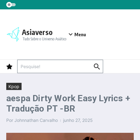
Ir para o conteúdo
Asiaverso
Menu
Tudo Sobre o Universo Asiático
Procurar por:
Kpop
aespa Dirty Work Easy Lyrics +
Tradução PT -BR
Por
Johnnathan Carvalho
junho 27, 2025