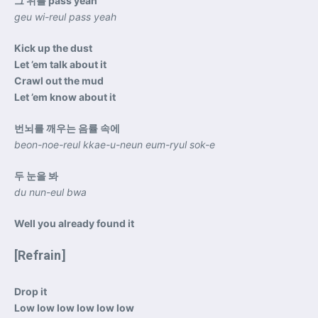
그 위를 pass yeah
geu wi-reul pass yeah
Kick up the dust
Let ’em talk about it
Crawl out the mud
Let ’em know about it
번뇌를 깨우는 음률 속에
beon-noe-reul kkae-u-neun eum-ryul sok-e
두 눈을 봐
du nun-eul bwa
Well you already found it
[Refrain]
Drop it
Low low low low low low