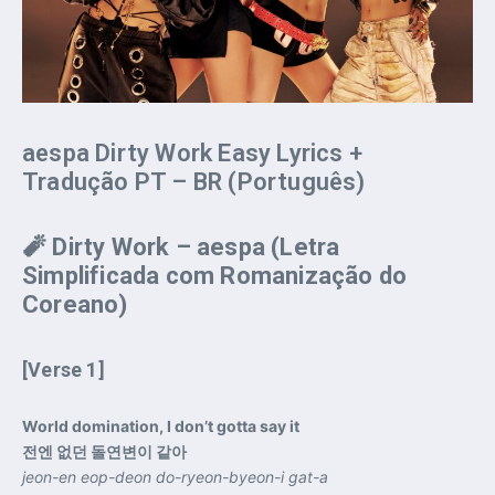
aespa Dirty Work Easy Lyrics +
Tradução PT – BR (Português)
🧨
Dirty Work – aespa (Letra
Simplificada com Romanização do
Coreano)
[Verse 1]
World domination, I don’t gotta say it
전엔 없던 돌연변이 같아
jeon-en eop-deon do-ryeon-byeon-i gat-a