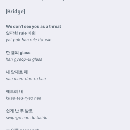
[Bridge]
We don’t see you as a threat
얄팍한 rule 따윈
yal-pak-han rule tta-win
한 겹의 glass
han gyeop-ui glass
내 맘대로 해
nae mam-dae-ro hae
깨트려 내
kkae-teu-ryeo nae
쉽게 난 두 발로
swip-ge nan du bal-lo