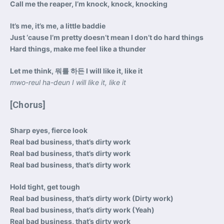
Call me the reaper, I’m knock, knock, knocking
It’s me, it’s me, a little baddie
Just ‘cause I’m pretty doesn’t mean I don’t do hard things
Hard things, make me feel like a thunder
Let me think, 뭐를 하든 I will like it, like it
mwo-reul ha-deun I will like it, like it
[Chorus]
Sharp eyes, fierce look
Real bad business, that’s dirty work
Real bad business, that’s dirty work
Real bad business, that’s dirty work
Hold tight, get tough
Real bad business, that’s dirty work (Dirty work)
Real bad business, that’s dirty work (Yeah)
Real bad business, that’s dirty work