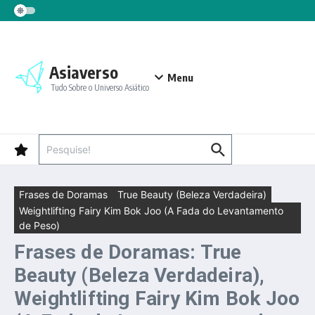
Ir para o conteúdo
Asiaverso
Menu
Tudo Sobre o Universo Asiático
Procurar por:
Frases de Doramas
True Beauty (Beleza Verdadeira)
Weightlifting Fairy Kim Bok Joo (A Fada do Levantamento
de Peso)
Frases de Doramas: True
Beauty (Beleza Verdadeira),
Weightlifting Fairy Kim Bok Joo