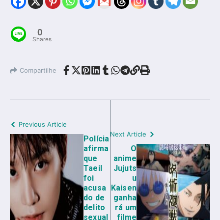
0
Shares
Compartilhe
Previous Article
Next Article
Polícia
afirma
O
que
anime
Taeil
Jujuts
foi
u
acusa
Kaisen
do de
ganha
delito
rá um
sexual
filme