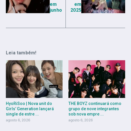
em
em
junho
2025
Leia também!
HyoRiSoo | Nova unit do
THE BOYZ continuará como
Girls’ Generation lançará
grupo de nove integrantes
single de estre ...
sob nova empre ...
agosto 6, 2026
agosto 6, 2026