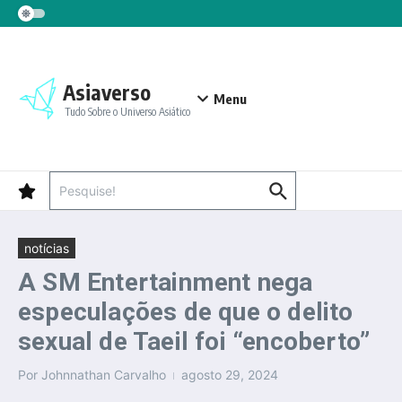
Ir para o conteúdo
Asiaverso
Menu
Tudo Sobre o Universo Asiático
Procurar por:
notícias
A SM Entertainment nega
especulações de que o delito
sexual de Taeil foi “encoberto”
Por
Johnnathan Carvalho
agosto 29, 2024