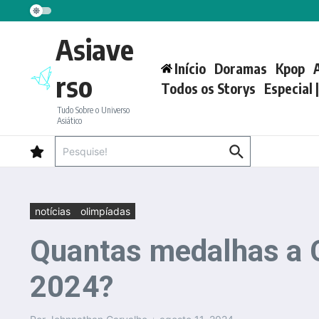
Ir para o conteúdo
Asiave
Início
Doramas
Kpop
rso
Todos os Storys
Especial 
Tudo Sobre o Universo
Asiático
Procurar por:
notícias
olimpíadas
Quantas medalhas a C
2024?