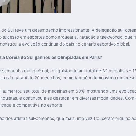
a do Sul teve um desempenho impressionante. A delegação sul-corea
 o sucesso em esportes como arquearia, natação e taekwondo, que m
nstrou a evolução contínua do país no cenário esportivo global.
s a Coreia do Sul ganhou as Olímpiadas em Paris?
esempenho excepcional, conquistando um total de 32 medalhas – 13 
ís havia garantido 20 medalhas, como também demonstrou um crescim
l aumentou seu total de medalhas em 60%, mostrando uma evolução 
nquistas, e continuou a se destacar em diversas modalidades. Com 
icada e competitiva no esporte.
ção dos atletas sul-coreanos, que mais uma vez trouxeram orgulho ao