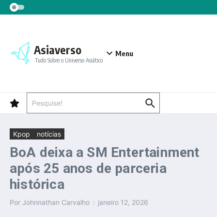
Ir para o conteúdo
Asiaverso
Menu
Tudo Sobre o Universo Asiático
Procurar por:
Kpop
notícias
BoA deixa a SM Entertainment
após 25 anos de parceria
histórica
Por
Johnnathan Carvalho
janeiro 12, 2026