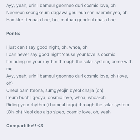
Ayy, yeah, urin i bameul geonneo duri cosmic love, oh
Neoneun seongkeum dagawa geulleun son naemilmyeo, oh
Hamkke tteonaja hae, boji mothan geodeul chajja hae
Ponte:
I just can’t say good night, oh, whoa, oh
I can never say good night ‘cause your love is cosmic
I’m riding on your rhythm through the solar system, come with
me
Ayy, yeah, urin i bameul geonneo duri cosmic love, oh (love,
oh)
Oneul bam tteona, sumgyeojin byeol chajja (oh)
Ireum buchil geoya, cosmic love, whoa, whoa-oh
Riding your rhythm (i bameul tago) through the solar system
(Oh-oh) Neol deo algo sipeo, cosmic love, oh, yeah
Compartilhe!! <3