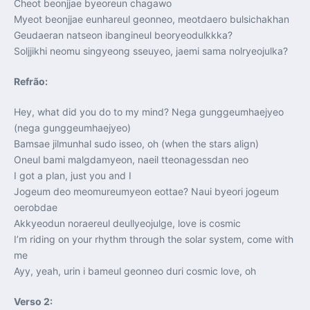
Cheot beonjjae byeoreun chagawo
Myeot beonjjae eunhareul geonneo, meotdaero bulsichakhan
Geudaeran natseon ibangineul beoryeodulkkka?
Soljjikhi neomu singyeong sseuyeo, jaemi sama nolryeojulka?
Refrão:
Hey, what did you do to my mind? Nega gunggeumhaejyeo
(nega gunggeumhaejyeo)
Bamsae jilmunhal sudo isseo, oh (when the stars align)
Oneul bami malgdamyeon, naeil tteonagessdan neo
I got a plan, just you and I
Jogeum deo meomureumyeon eottae? Naui byeori jogeum
oerobdae
Akkyeodun noraereul deullyeojulge, love is cosmic
I’m riding on your rhythm through the solar system, come with
me
Ayy, yeah, urin i bameul geonneo duri cosmic love, oh
Verso 2: