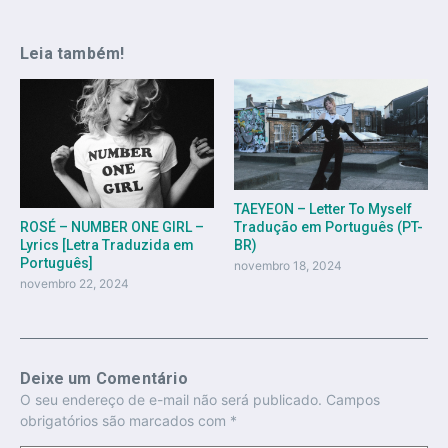
Leia também!
TAEYEON – Letter To Myself
Tradução em Português (PT-
ROSÉ – NUMBER ONE GIRL –
BR)
Lyrics [Letra Traduzida em
Português]
novembro 18, 2024
novembro 22, 2024
Deixe um Comentário
O seu endereço de e-mail não será publicado.
Campos
obrigatórios são marcados com
*