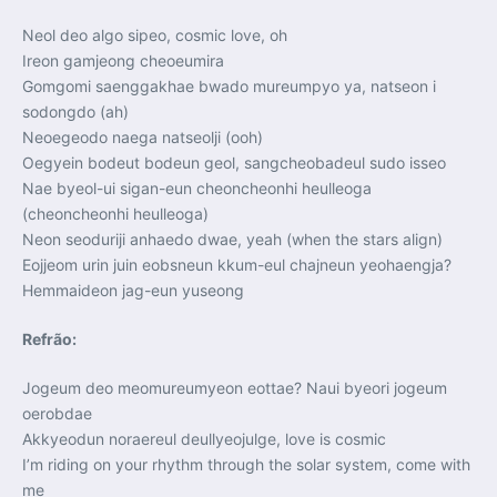
Neol deo algo sipeo, cosmic love, oh
Ireon gamjeong cheoeumira
Gomgomi saenggakhae bwado mureumpyo ya, natseon i
sodongdo (ah)
Neoegeodo naega natseolji (ooh)
Oegyein bodeut bodeun geol, sangcheobadeul sudo isseo
Nae byeol-ui sigan-eun cheoncheonhi heulleoga
(cheoncheonhi heulleoga)
Neon seoduriji anhaedo dwae, yeah (when the stars align)
Eojjeom urin juin eobsneun kkum-eul chajneun yeohaengja?
Hemmaideon jag-eun yuseong
Refrão:
Jogeum deo meomureumyeon eottae? Naui byeori jogeum
oerobdae
Akkyeodun noraereul deullyeojulge, love is cosmic
I’m riding on your rhythm through the solar system, come with
me