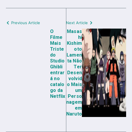
Previous Article
Next Article
O
Masas
Filme
hi
Mais
Kishim
Triste
oto
do
Lamen
Studio
ta Não
Ghibli
Ter
entrar
Desen
á no
volvid
catalo
o Mais
go da
um
Netflix
Perso
nagem
em
Naruto