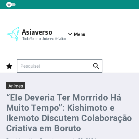
Ir para o conteúdo
Asiaverso
Menu
Tudo Sobre o Universo Asiático
Procurar por:
Animes
“Ele Deveria Ter Morrrido Há
Muito Tempo”: Kishimoto e
Ikemoto Discutem Colaboração
Criativa em Boruto