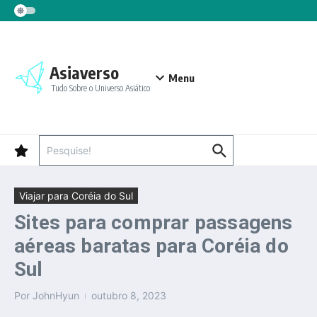
Ir para o conteúdo
Asiaverso
Menu
Tudo Sobre o Universo Asiático
Procurar por:
Viajar para Coréia do Sul
Sites para comprar passagens
aéreas baratas para Coréia do
Sul
Por
JohnHyun
outubro 8, 2023