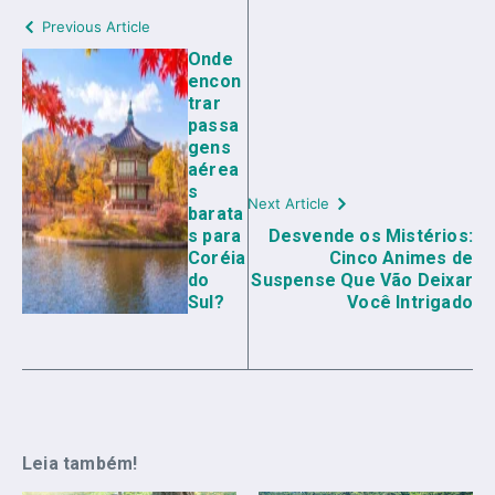
Previous Article
Onde
encon
trar
passa
gens
aérea
s
Next Article
barata
s para
Desvende os Mistérios:
Coréia
Cinco Animes de
do
Suspense Que Vão Deixar
Sul?
Você Intrigado
Leia também!