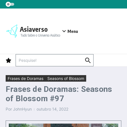
Ir para o conteúdo
Asiaverso
Menu
Tudo Sobre o Universo Asiático
Procurar por:
Frases de Doramas
Seasons of Blossom
Frases de Doramas: Seasons
of Blossom #97
Por
JohnHyun
outubro 14, 2022