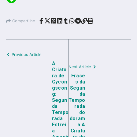
Compartilhe
Previous Article
A
Next Article
Criatu
ra de
Frase
Gyeon
s da
gseon
Segun
g:
da
Segun
Tempo
da
rada
Tempo
do
rada
doram
Estrei
a A
a
Criatu
Amanh
ra de