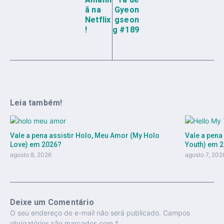
ã na
Gyeon
Netflix
gseon
!
g #189
Leia também!
Vale a pena assistir Holo, Meu Amor (My Holo
Vale a pena
Love) em 2026?
Youth) em 
agosto 8, 2026
agosto 7, 202
Deixe um Comentário
O seu endereço de e-mail não será publicado.
Campos
obrigatórios são marcados com
*