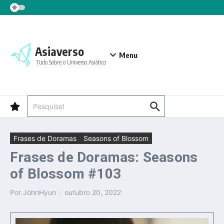
Ir para o conteúdo
Asiaverso
Menu
Tudo Sobre o Universo Asiático
Procurar por:
Frases de Doramas
Seasons of Blossom
Frases de Doramas: Seasons
of Blossom #103
Por
JohnHyun
outubro 20, 2022