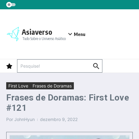
Ir para o conteúdo
Asiaverso
Menu
Tudo Sobre o Universo Asiático
Procurar por:
First Love
Frases de Doramas
Frases de Doramas: First Love
#121
Por
JohnHyun
dezembro 9, 2022