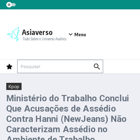
Ir para o conteúdo
Asiaverso
Menu
Tudo Sobre o Universo Asiático
Procurar por:
Kpop
Ministério do Trabalho Conclui
Que Acusações de Assédio
Contra Hanni (NewJeans) Não
Caracterizam Assédio no
Ambiente de Trabalho