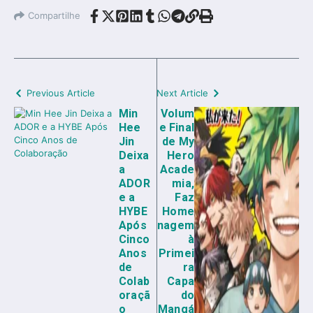
Compartilhe
Previous Article
Next Article
Min
Volum
Hee
e Final
Jin
de My
Deixa
Hero
a
Acade
ADOR
mia,
e a
Faz
HYBE
Home
Após
nagem
Cinco
à
Anos
Primei
de
ra
Colab
Capa
oraçã
do
o
Mangá