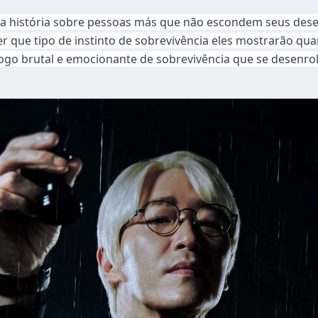
a história sobre pessoas más que não escondem seus desej
r que tipo de instinto de sobrevivência eles mostrarão q
jogo brutal e emocionante de sobrevivência que se desenrol