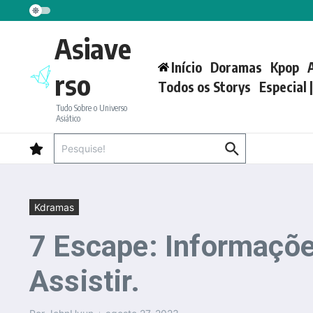
Ir para o conteúdo
Asiave
Início
Doramas
Kpop
rso
Todos os Storys
Especial 
Tudo Sobre o Universo
Asiático
Procurar por:
Kdramas
7 Escape: Informaçõe
Assistir.