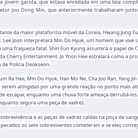
 jovem garota, que estava enredada em uma teia complica
iretor Joo Dong Min, que anteriormente trabalharam junto
ntante da maior plataforma móvel da Coreia, Hwang Jung 
 Lee Joon interpretará Min Do Hyuk, um homem que vive s
m uma fraqueza fatal. Shin Eun Kyung assumirá o papel de C
 Cherry Entertainment. Jo Yoon Hee estrelará como a profe
 de Polícia Deokseon.
um Ra Hee, Min Do Hyuk, Han Mo Ne, Cha Joo Ran, Yang Ji
serem atingidas por uma grande reação no ponto mais alto
de escapar, enquanto uma chuva forte ameaça derrubá-los.
 enquanto segura uma peça de xadrez.
 sobrevivência e as peças de xadrez caídas na poça de sangu
pecados os sete sobreviventes cometeram e se eles conseg