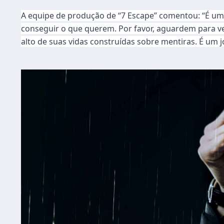
A equipe de produção de “7 Escape” comentou: “É um
conseguir o que querem. Por favor, aguardem para ve
alto de suas vidas construídas sobre mentiras. É um 