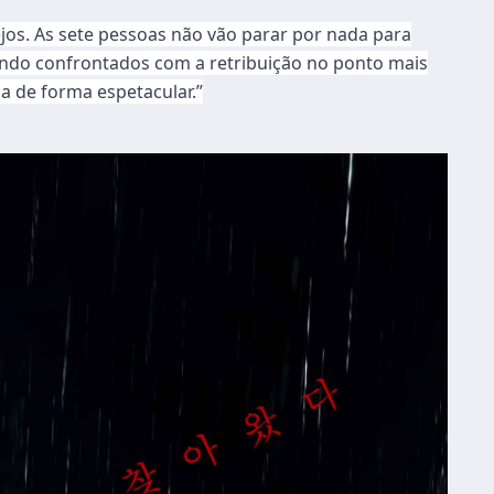
os. As sete pessoas não vão parar por nada para
uando confrontados com a retribuição no ponto mais
a de forma espetacular.”