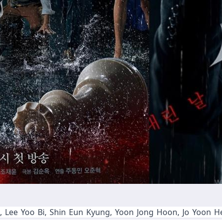
Lee Yoo Bi, Shin Eun Kyung, Yoon Jong Hoon, Jo Yoon Hee