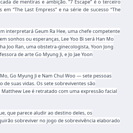
da de mentiras e ambição. “7 Escape” é o terceiro
s em “The Last Empress” e na série de sucesso “The
Eum interpretará Geum Ra Hee, uma chefe competente
em sonhos ou esperanças, Lee Yoo Bi será Han Mo
ha Joo Ran, uma obstetra-ginecologista, Yoon Jong
ssora de arte Go Myung Ji, e Jo Jae Yoon
n Mo, Go Myung Ji e Nam Chul Woo — sete pessoas
 de suas vidas. Os sete sobreviventes são
 Matthew Lee é retratado com uma expressão facial
e, que parece aludir ao destino deles, os
uirão sobreviver no jogo de sobrevivência elaborado