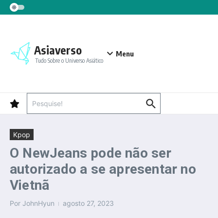
Ir para o conteúdo
Asiaverso
Menu
Tudo Sobre o Universo Asiático
Procurar por:
Kpop
O NewJeans pode não ser
autorizado a se apresentar no
Vietnã
Por
JohnHyun
agosto 27, 2023