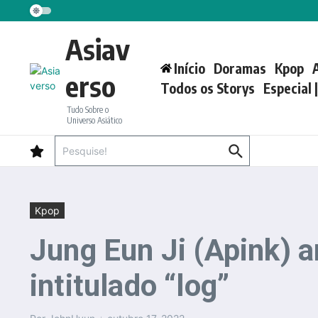
Ir para o conteúdo
Asiav
Início
Doramas
Kpop
erso
Todos os Storys
Especial 
Tudo Sobre o
Universo Asiático
Procurar por:
Kpop
Jung Eun Ji (Apink) 
intitulado “log”