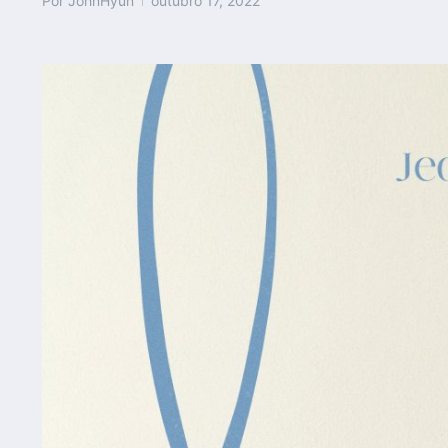
Por
JohnHyun
outubro 17, 2022