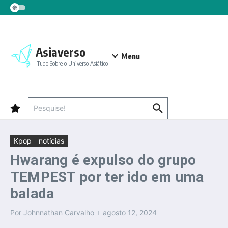
Ir para o conteúdo
Asiaverso
Menu
Tudo Sobre o Universo Asiático
Procurar por:
Kpop
notícias
Hwarang é expulso do grupo
TEMPEST por ter ido em uma
balada
Por
Johnnathan Carvalho
agosto 12, 2024