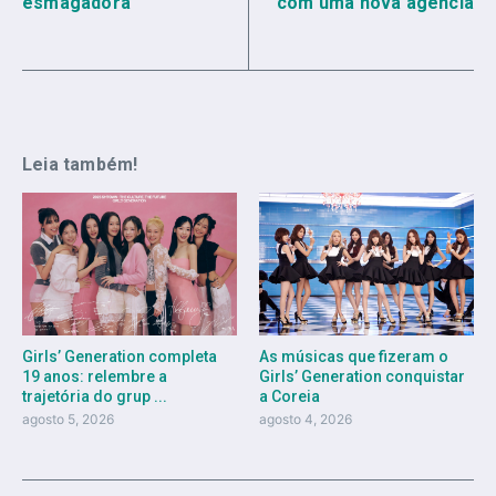
esmagadora
com uma nova agência
Leia também!
As músicas que fizeram o
Girls’ Generation completa
Girls’ Generation conquistar
19 anos: relembre a
a Coreia
trajetória do grup ...
agosto 4, 2026
agosto 5, 2026