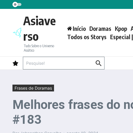
Ir para o conteúdo
Asiave
Início
Doramas
Kpop
rso
Todos os Storys
Especial 
Tudo Sobre o Universo
Asiático
Procurar por:
Frases de Doramas
Melhores frases do n
#183