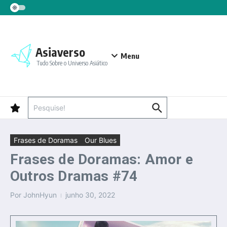
Ir para o conteúdo
Asiaverso
Menu
Tudo Sobre o Universo Asiático
Procurar por:
Frases de Doramas
Our Blues
Frases de Doramas: Amor e
Outros Dramas #74
Por
JohnHyun
junho 30, 2022