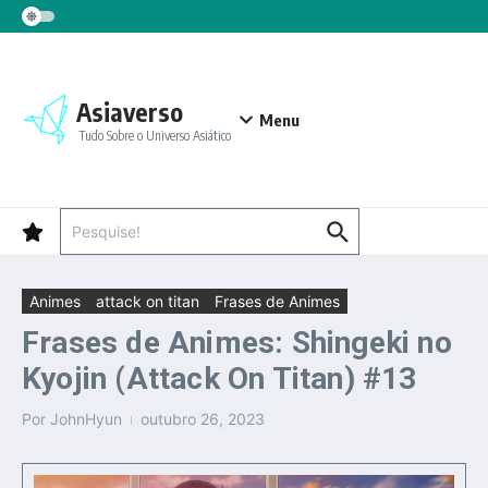
Ir para o conteúdo
Asiaverso
Menu
Tudo Sobre o Universo Asiático
Procurar por:
Animes
attack on titan
Frases de Animes
Frases de Animes: Shingeki no
Kyojin (Attack On Titan) #13
Por
JohnHyun
outubro 26, 2023