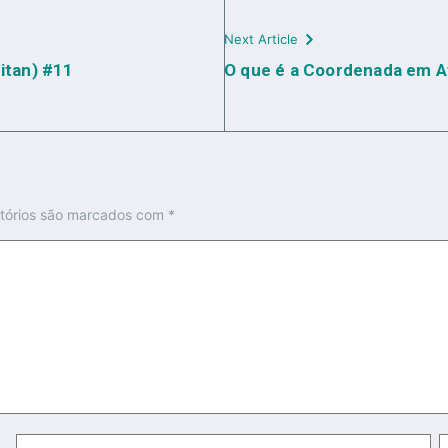
Next Article
itan) #11
O que é a Coordenada em At
tórios são marcados com
*