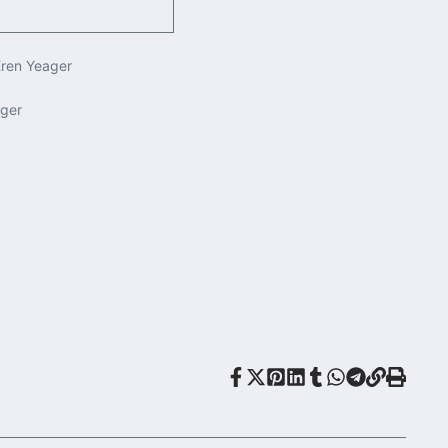
Eren Yeager
ager