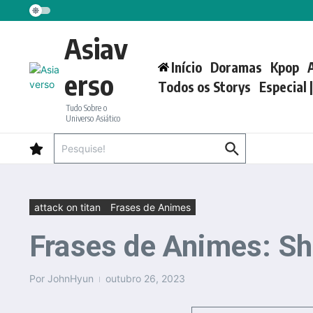
Ir para o conteúdo
Asiav
Início
Doramas
Kpop
erso
Todos os Storys
Especial 
Tudo Sobre o
Universo Asiático
Procurar por:
attack on titan
Frases de Animes
Frases de Animes: Shi
Por
JohnHyun
outubro 26, 2023