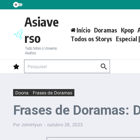
Ir para o conteúdo
Asiave
Início
Doramas
Kpop
rso
Todos os Storys
Especial 
Tudo Sobre o Universo
Asiático
Procurar por:
Doona
Frases de Doramas
Frases de Doramas: 
Por
JohnHyun
outubro 26, 2023