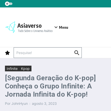
Ir para o conteúdo
Asiaverso
Menu
Tudo Sobre o Universo Asiático
Procurar por:
Infinite
Kpop
[Segunda Geração do K-pop]
Conheça o Grupo Infinite: A
Jornada Infinita do K-pop!
Por
JohnHyun
agosto 3, 2023