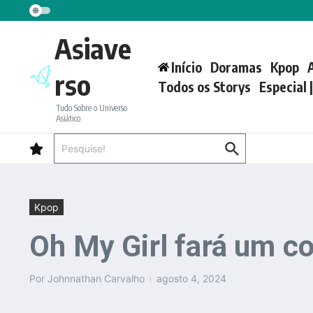
Ir para o conteúdo
Asiave
Início
Doramas
Kpop
rso
Todos os Storys
Especial 
Tudo Sobre o Universo
Asiático
Procurar por:
Kpop
Oh My Girl fará um 
Por
Johnnathan Carvalho
agosto 4, 2024