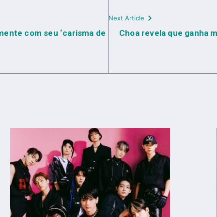
Next Article
almente com seu ‘carisma de
Choa revela que ganha m