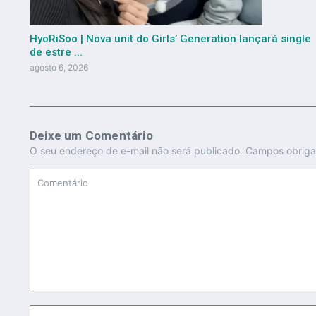
HyoRiSoo | Nova unit do Girls’ Generation lançará single
de estre ...
agosto 6, 2026
Deixe um Comentário
O seu endereço de e-mail não será publicado.
Campos obriga