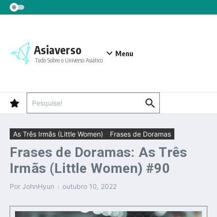
Ir para o conteúdo
Asiaverso
Menu
Tudo Sobre o Universo Asiático
Procurar por:
As Três Irmãs (Little Women)
Frases de Doramas
Frases de Doramas: As Três
Irmãs (Little Women) #90
Por
JohnHyun
outubro 10, 2022