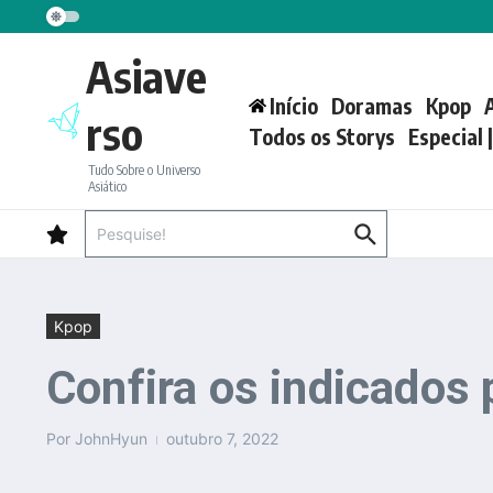
Ir para o conteúdo
Asiave
Início
Doramas
Kpop
rso
Todos os Storys
Especial 
Tudo Sobre o Universo
Asiático
Procurar por:
Kpop
Confira os indicados
Por
JohnHyun
outubro 7, 2022