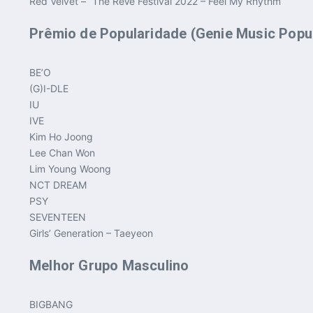
Red Velvet – “The ReVe Festival 2022 – Feel My Rhythm”
Prêmio de Popularidade (Genie Music Popu
BE’O
(G)I-DLE
IU
IVE
Kim Ho Joong
Lee Chan Won
Lim Young Woong
NCT DREAM
PSY
SEVENTEEN
Girls’ Generation – Taeyeon
Melhor Grupo Masculino
BIGBANG