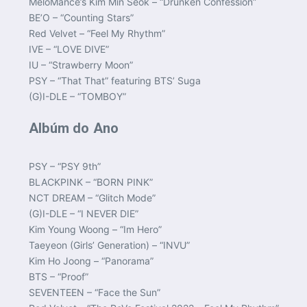
MeloMance’s Kim Min Seok – “Drunken Confession”
BE’O – “Counting Stars”
Red Velvet – “Feel My Rhythm”
IVE – “LOVE DIVE”
IU – “Strawberry Moon”
PSY – “That That” featuring BTS’ Suga
(G)I-DLE – “TOMBOY”
Albúm do Ano
PSY – “PSY 9th”
BLACKPINK – “BORN PINK”
NCT DREAM – “Glitch Mode”
(G)I-DLE – “I NEVER DIE”
Kim Young Woong – “Im Hero”
Taeyeon (Girls’ Generation) – “INVU”
Kim Ho Joong – “Panorama”
BTS – “Proof”
SEVENTEEN – “Face the Sun”