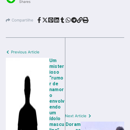
Shares
Compartilhe
Previous Article
Um
mister
ioso
“rumo
r de
namor
o
envolv
endo
um
Next Article
ídolo
mascu
Doram