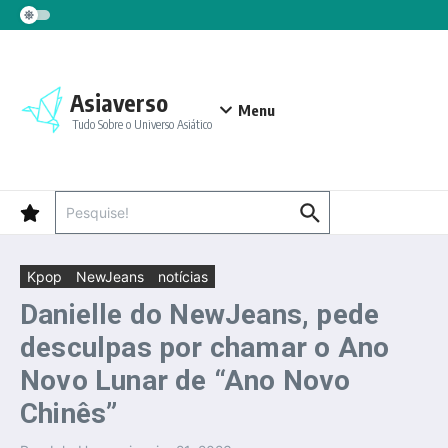
Ir para o conteúdo
Asiaverso
Menu
Tudo Sobre o Universo Asiático
Procurar por:
Kpop
NewJeans
notícias
Danielle do NewJeans, pede
desculpas por chamar o Ano
Novo Lunar de “Ano Novo
Chinês”